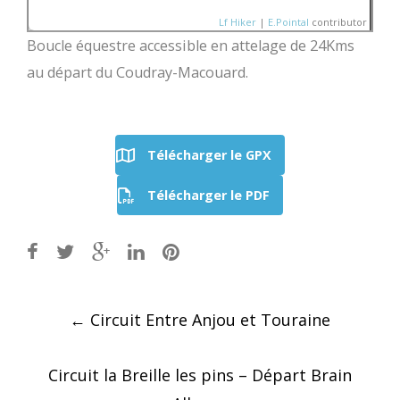
Lf Hiker
|
E.Pointal
contributor
Boucle équestre accessible en attelage de 24Kms
au départ du Coudray-Macouard.
Nom:
SityTrail - Maine 
Entre Ombres et Lumièr
Distance:
24,3 km
150
Altitude minimum:
28 m
Télécharger le GPX
Altitude maximum:
79 m
Altitude (m)
Montée cumulée:
221 m
100
Descente cumulée :
22
Durée:
Aucune donnée
Télécharger le PDF
50
0
10
20
Distance (km)
Post
←
Circuit Entre Anjou et Touraine
navigation
Circuit la Breille les pins – Départ Brain