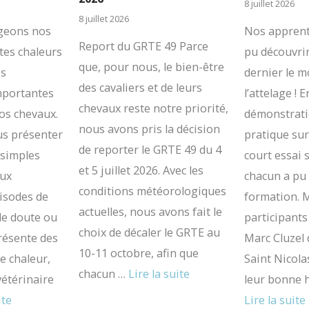
8 juillet 2026
8 juillet 2026
égeons nos
Nos apprent
Report du GRTE 49 Parce
rtes chaleurs
pu découvrir
que, pour nous, le bien-être
es
dernier le 
des cavaliers et de leurs
mportantes
l’attelage ! 
chevaux reste notre priorité,
nos chevaux.
démonstrati
nous avons pris la décision
us présenter
pratique sur
de reporter le GRTE 49 du 4
 simples
court essai s
et 5 juillet 2026. Avec les
eux
chacun a pu 
conditions météorologiques
isodes de
formation. M
actuelles, nous avons fait le
 de doute ou
participants
choix de décaler le GRTE au
présente des
Marc Cluzel 
10-11 octobre, afin que
e chaleur,
Saint Nicola
chacun …
Lire la suite
vétérinaire
leur bonne 
ite
Lire la suite