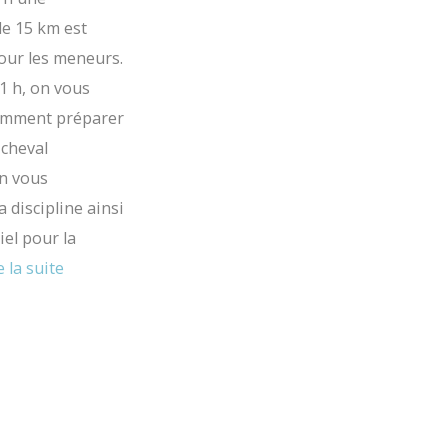
e 15 km est
our les meneurs.
11 h, on vous
omment préparer
 cheval
on vous
a discipline ainsi
iel pour la
e la suite