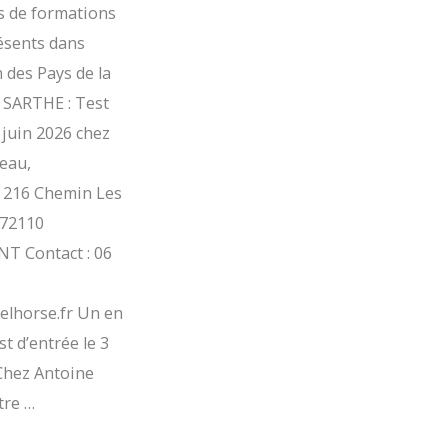
s de formations
ésents dans
 des Pays de la
 SARTHE : Test
9 juin 2026 chez
eau,
, 216 Chemin Les
 72110
 Contact : 06
lhorse.fr Un en
t d’entrée le 3
 Chez Antoine
tre …