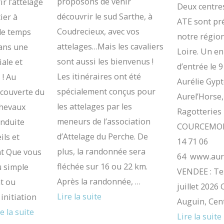
proposons de venir
r l’attelage
Deux centre
découvrir le sud Sarthe, à
ier à
ATE sont pr
Coudrecieux, avec vos
le temps
notre région
attelages…Mais les cavaliers
dans une
Loire. Un en
sont aussi les bienvenus !
ale et
d’entrée le 
Les itinéraires ont été
 ! Au
Aurélie Gypt
spécialement conçus pour
couverte du
Aurel’Horse
les attelages par les
chevaux
Ragotteries
meneurs de l’association
onduite
COURCEMONT
d’Attelage du Perche. De
ils et
14 71 06
plus, la randonnée sera
t Que vous
64 www.aure
fléchée sur 16 ou 22 km.
u simple
VENDEE : Tes
Après la randonnée, …
t ou
juillet 2026
Lire la suite
initiation
Auguin, Cen
e la suite
Lire la suite