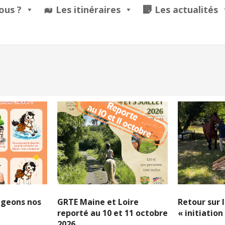
ous ?
Les itinéraires
Les actualités
égeons nos
GRTE Maine et Loire
Retour sur 
reporté au 10 et 11 octobre
« initiatio
2026