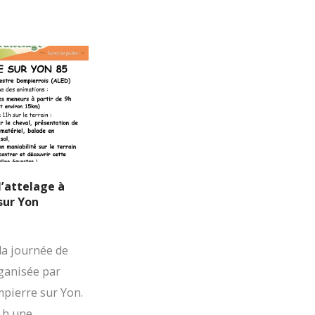
l’attelage à
sur Yon
 la journée de
rganisée par
mpierre sur Yon.
9 h une