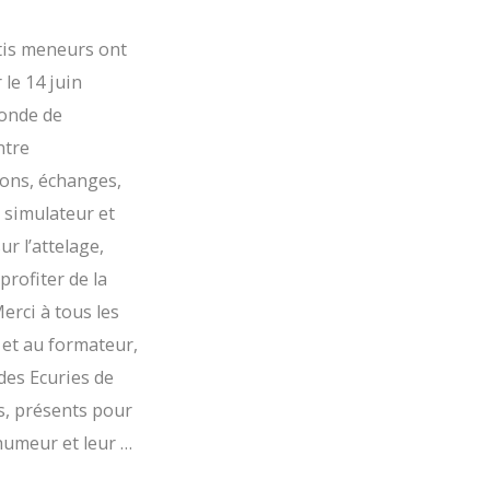
is meneurs ont
 le 14 juin
monde de
Entre
ons, échanges,
 simulateur et
ur l’attelage,
profiter de la
erci à tous les
 et au formateur,
des Ecuries de
s, présents pour
humeur et leur …