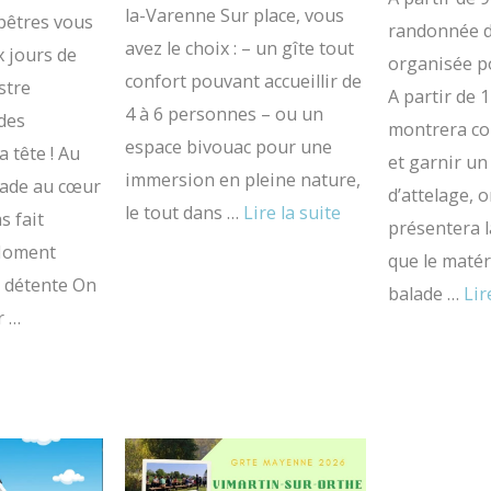
la-Varenne Sur place, vous
pêtres vous
randonnée d
avez le choix : – un gîte tout
 jours de
organisée p
confort pouvant accueillir de
stre
A partir de 
4 à 6 personnes – ou un
des
montrera c
espace bivouac pour une
a tête ! Au
et garnir un
immersion en pleine nature,
ade au cœur
d’attelage, 
le tout dans …
Lire la suite
s fait
présentera l
lMoment
que le matér
e détente On
balade …
Lir
r …