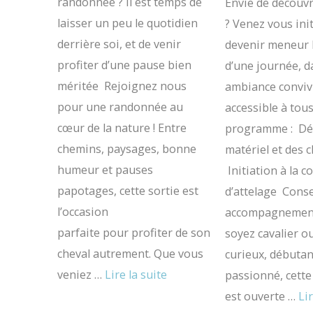
randonnée ? Il est temps de
Envie de découvri
laisser un peu le quotidien
? Venez vous init
derrière soi, et de venir
devenir meneur 
profiter d’une pause bien
d’une journée, 
méritée Rejoignez nous
ambiance convivi
pour une randonnée au
accessible à tous
cœur de la nature ! Entre
programme : Dé
chemins, paysages, bonne
matériel et des 
humeur et pauses
Initiation à la c
papotages, cette sortie est
d’attelage Conse
l’occasion
accompagnemen
parfaite pour profiter de son
soyez cavalier o
cheval autrement. Que vous
curieux, débutan
veniez …
Lire la suite
passionné, cette 
est ouverte …
Lir