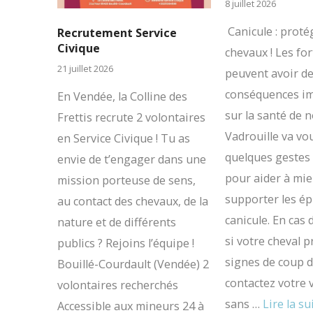
8 juillet 2026
Canicule : prot
Recrutement Service
Civique
chevaux ! Les fo
21 juillet 2026
peuvent avoir d
conséquences i
En Vendée, la Colline des
sur la santé de 
Frettis recrute 2 volontaires
Vadrouille va vo
en Service Civique ! Tu as
quelques gestes
envie de t’engager dans une
pour aider à mi
mission porteuse de sens,
supporter les ép
au contact des chevaux, de la
canicule. En cas
nature et de différents
si votre cheval 
publics ? Rejoins l’équipe !
signes de coup d
Bouillé-Courdault (Vendée) 2
contactez votre 
volontaires recherchés
sans …
Lire la su
Accessible aux mineurs 24 à