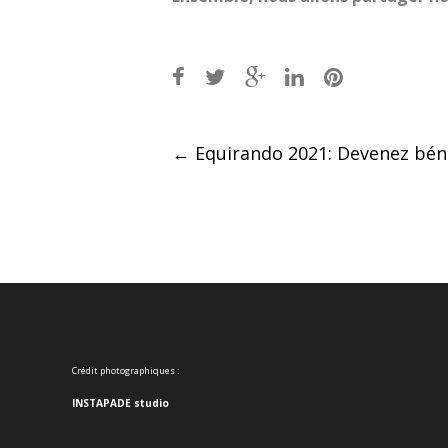
Post
←
Equirando 2021: Devenez bén
navigation
Crédit photographiques :
INSTAPADE studio