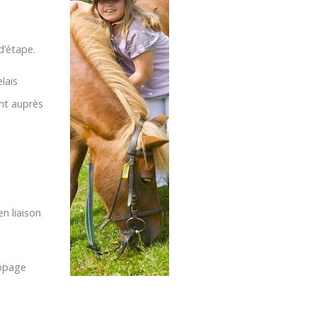
d’étape.
lais
ant auprès
n liaison
dopage