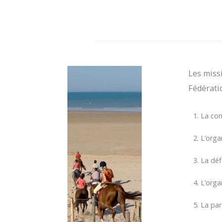
Les missi
Fédérat
La con
L’organ
La déf
L’orga
La par