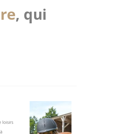
ire
, qui
loisirs
 à