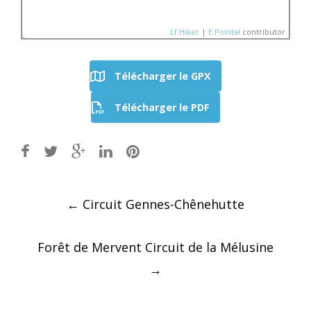
Lf Hiker
|
E.Pointal
contributor
Télécharger le GPX
Nom:
SityTrail -
Télécharger le PDF
Boucle_Maine_Coeur_d
Distance:
21 km
150
Altitude minimum:
61 m
Altitude maximum:
109 
Altitude (m)
Montée cumulée:
169 m
100
Descente cumulée :
16
Durée:
Aucune donnée
50
0
Post
←
Circuit Gennes-Chênehutte
10
20
Distance (km)
navigation
Forêt de Mervent Circuit de la Mélusine
→