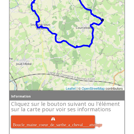
Leaflet
| ©
OpenStreetMap
contributors
Information
Cliquez sur le bouton suivant ou l′élément
sur la carte pour voir ses informations

Boucle_maine_coeur_de_sarthe_a_cheval___attelage