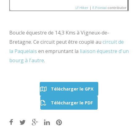
Lf Hiker
|
E.Pointal
contributor
Boucle équestre de 14,3 Kms à Vigneux-de-
Nom:
SityTrail - Loire A
Bretagne. Ce circuit peut être couplé au
circuit de
moulin
Distance:
14,3 km
150
la Paquelais
en empruntant la
liaison équestre d'un
Altitude minimum:
43 m
Altitude maximum:
88 m
Altitude (m)
Montée cumulée:
163 m
100
bourg à l'autre
.
Descente cumulée :
16
Durée:
Aucune donnée
50
0
5
10
Distance (km)
Télécharger le GPX
Télécharger le PDF