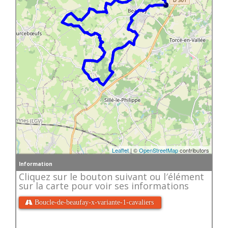
Leaflet
| ©
OpenStreetMap
contributors
Information
Cliquez sur le bouton suivant ou l′élément
sur la carte pour voir ses informations
 Boucle-de-beaufay-x-variante-1-cavaliers