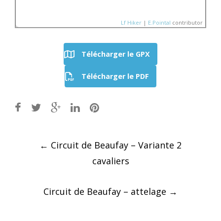
Lf Hiker
|
E.Pointal
contributor
Télécharger le GPX
Nom:
SityTrail - Sarthe
Télécharger le PDF
Variante 1 Cavaliers
Distance:
23,7 km
200
Altitude minimum:
64 m
Altitude maximum:
149 
Altitude (m)
Montée cumulée:
270 m
150
Descente cumulée :
27
Durée:
Aucune donnée
100
50
Post
←
Circuit de Beaufay – Variante 2
10
20
Distance (km)
navigation
cavaliers
Circuit de Beaufay – attelage
→