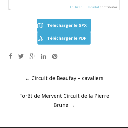
Lf Hiker
|
E.Pointal
contributor
Télécharger le GPX
Nom:
SityTrail - Sarthe
Télécharger le PDF
Distance:
35,4 km
Altitude minimum:
36 m
150
Altitude maximum:
102 
Montée cumulée:
321 m
Altitude (m)
Descente cumulée :
32
100
Durée:
Aucune donnée
50
0
Post
←
Circuit de Beaufay – cavaliers
10
20
30
Distance (km)
navigation
Forêt de Mervent Circuit de la Pierre
Brune
→