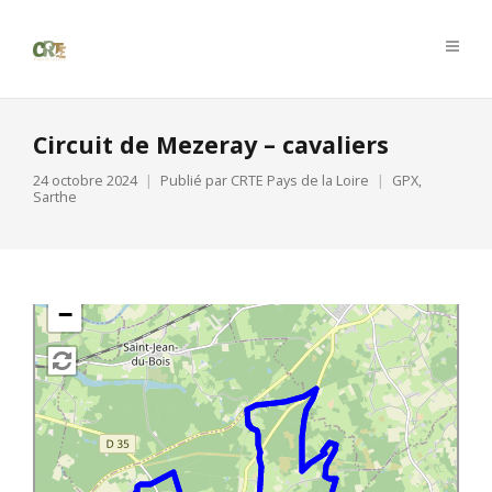
Circuit de Mezeray – cavaliers
24 octobre 2024
Publié par
CRTE Pays de la Loire
GPX
,
Sarthe
+
−