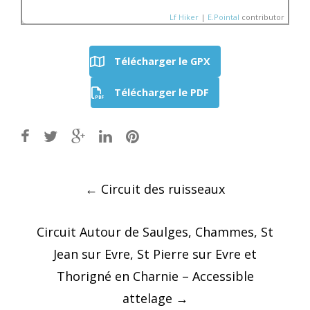
Lf Hiker
|
E.Pointal
contributor
Télécharger le GPX
Nom:
SityTrail - Mayenn
Télécharger le PDF
aux perles
Distance:
8,2 km
300
Altitude minimum:
162 
Altitude maximum:
241 
Altitude (m)
Montée cumulée:
126 m
250
Descente cumulée :
12
Durée:
Aucune donnée
200
150
Post
←
Circuit des ruisseaux
3
6
Distance (km)
navigation
Circuit Autour de Saulges, Chammes, St
Jean sur Evre, St Pierre sur Evre et
Thorigné en Charnie – Accessible
attelage
→