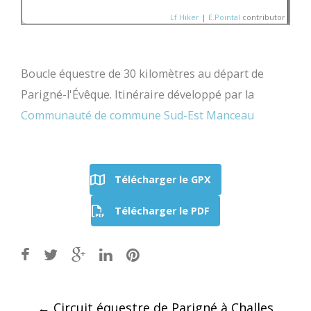
Lf Hiker
|
E.Pointal
contributor
Boucle équestre de 30 kilomètres au départ de
Nom:
Fin du Circuit éq
Parigné-l'Évêque. Itinéraire développé par la
Distance:
31 km
Altitude minimum:
0 m
150
Communauté de commune Sud-Est Manceau
Altitude maximum:
160 
Montée cumulée:
296 m
Altitude (m)
Descente cumulée :
29
100
Durée:
Aucune donnée
50
0
Télécharger le GPX
10
20
30
Distance (km)
Télécharger le PDF
Post
←
Circuit équestre de Parigné à Challes