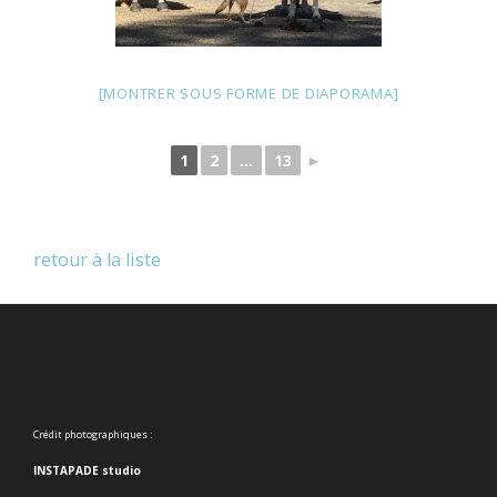
[MONTRER SOUS FORME DE DIAPORAMA]
1
2
...
13
►
retour à la liste
Crédit photographiques :
INSTAPADE studio