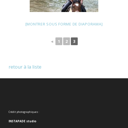
[MONTRER SOUS FORME DE DIAPORAMA]
◄
1
2
3
retour à la liste
Crédit photographiques :
INSTAPADE studio