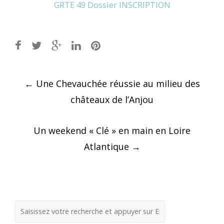
GRTE 49 Dossier INSCRIPTION
Post
←
Une Chevauchée réussie au milieu des
navigation
châteaux de l’Anjou
Un weekend « Clé » en main en Loire
Atlantique
→