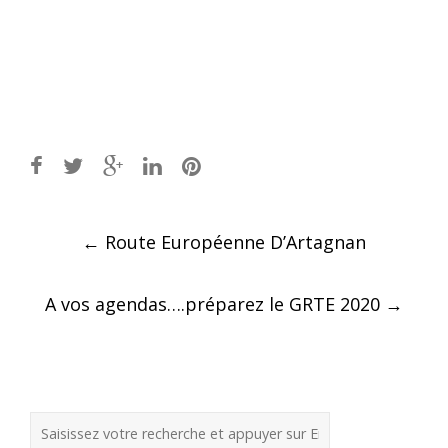
Post
←
Route Européenne D’Artagnan
navigation
A vos agendas….préparez le GRTE 2020
→