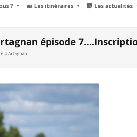
ous ?
Les itinéraires
Les actualités
Artagnan épisode 7….Inscripti
te d'Artagnan