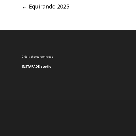
Post
←
Equirando 2025
navigation
Crédit photographiques :
INSTAPADE studio