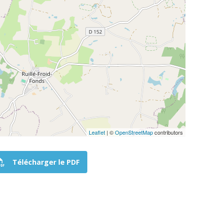
Leaflet
| ©
OpenStreetMap
contributors
Télécharger le PDF