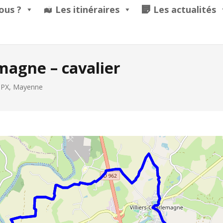
ous ?
Les itinéraires
Les actualités
emagne – cavalier
PX
,
Mayenne