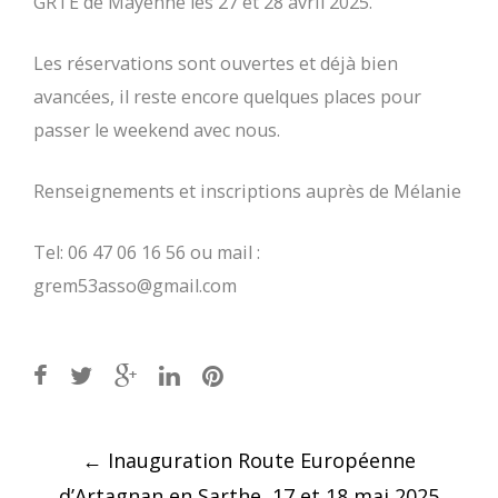
GRTE de Mayenne les 27 et 28 avril 2025.
Les réservations sont ouvertes et déjà bien
avancées, il reste encore quelques places pour
passer le weekend avec nous.
Renseignements et inscriptions auprès de Mélanie
Tel: 06 47 06 16 56 ou mail :
grem53asso@gmail.com
Post
←
Inauguration Route Européenne
navigation
d’Artagnan en Sarthe, 17 et 18 mai 2025