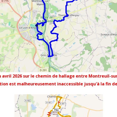
n avril 2026 sur le chemin de hallage entre Montreuil-su
tion est malheureusement inaccessible jusqu'à la fin de