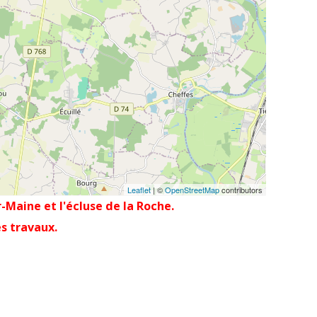
Leaflet
| ©
OpenStreetMap
contributors
r-Maine et l'écluse de la Roche.
s travaux.