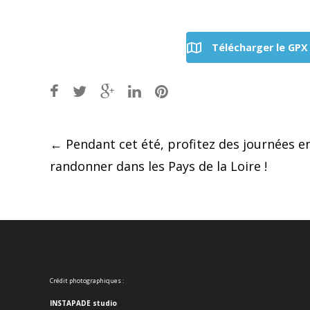
Télécharger le GPX
Post
←
Pendant cet été, profitez des journées en
randonner dans les Pays de la Loire !
navigation
Crédit photographiques :
INSTAPADE studio