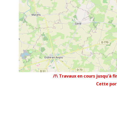
/!\ Travaux en cours jusqu'à fi
Cette por