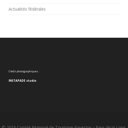
Actualités fédérales
Crédit photographiques :
INSTAPADE studio
© 2018 Comité Régional de Tourisme Equestre – Pays de la Loire.