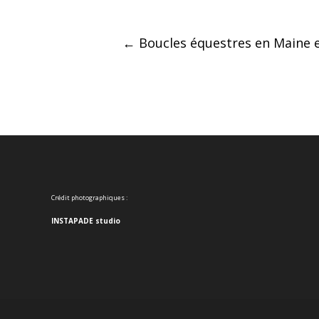
Post
←
Boucles équestres en Maine e
navigation
Crédit photographiques :
INSTAPADE studio