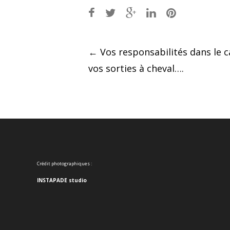
Post
←
Vos responsabilités dans le c
vos sorties à cheval….
navigation
Crédit photographiques :
INSTAPADE studio